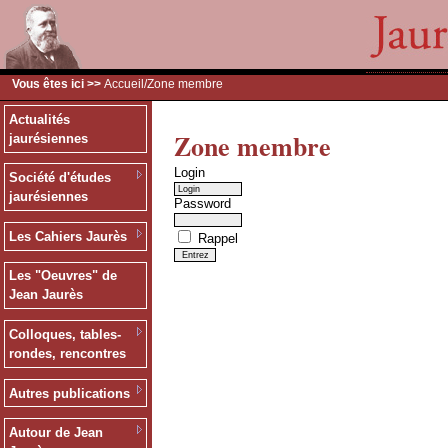
Vous êtes ici >>
Accueil
/Zone membre
Actualités
Zone membre
jaurésiennes
Login
Société d'études
jaurésiennes
Password
Les Cahiers Jaurès
Rappel
Les "Oeuvres" de
Jean Jaurès
Colloques, tables-
rondes, rencontres
Autres publications
Autour de Jean