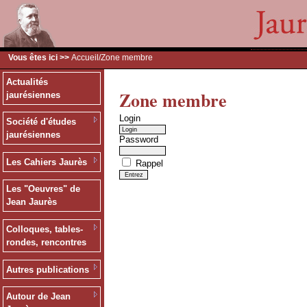
Vous êtes ici >>
Accueil
/Zone membre
Actualités
Zone membre
jaurésiennes
Login
Société d'études
jaurésiennes
Password
Les Cahiers Jaurès
Rappel
Les "Oeuvres" de
Jean Jaurès
Colloques, tables-
rondes, rencontres
Autres publications
Autour de Jean