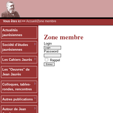
Vous êtes ici >>
Accueil
/Zone membre
Actualités
Zone membre
jaurésiennes
Login
Société d'études
jaurésiennes
Password
Les Cahiers Jaurès
Rappel
Les "Oeuvres" de
Jean Jaurès
Colloques, tables-
rondes, rencontres
Autres publications
Autour de Jean