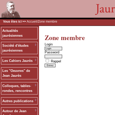
Vous êtes ici >>
Accueil
/Zone membre
Actualités
Zone membre
jaurésiennes
Login
Société d'études
jaurésiennes
Password
Les Cahiers Jaurès
Rappel
Les "Oeuvres" de
Jean Jaurès
Colloques, tables-
rondes, rencontres
Autres publications
Autour de Jean