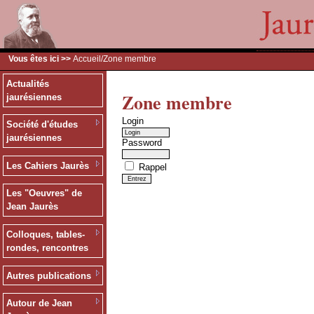
Vous êtes ici >>
Accueil
/Zone membre
Actualités
Zone membre
jaurésiennes
Login
Société d'études
jaurésiennes
Password
Les Cahiers Jaurès
Rappel
Les "Oeuvres" de
Jean Jaurès
Colloques, tables-
rondes, rencontres
Autres publications
Autour de Jean