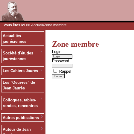
Vous êtes ici >>
Accueil
/Zone membre
Actualités
Zone membre
jaurésiennes
Login
Société d'études
jaurésiennes
Password
Les Cahiers Jaurès
Rappel
Les "Oeuvres" de
Jean Jaurès
Colloques, tables-
rondes, rencontres
Autres publications
Autour de Jean