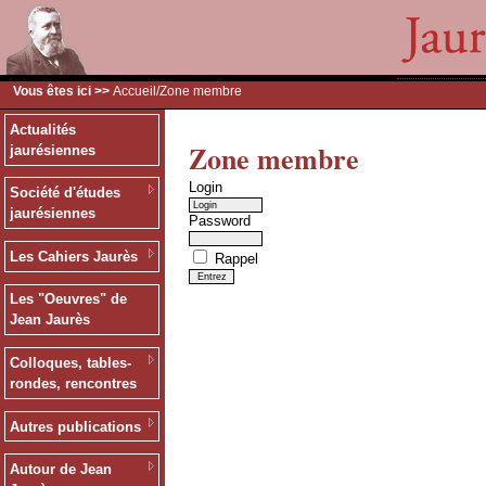
Vous êtes ici >>
Accueil
/Zone membre
Actualités
Zone membre
jaurésiennes
Login
Société d'études
jaurésiennes
Password
Les Cahiers Jaurès
Rappel
Les "Oeuvres" de
Jean Jaurès
Colloques, tables-
rondes, rencontres
Autres publications
Autour de Jean