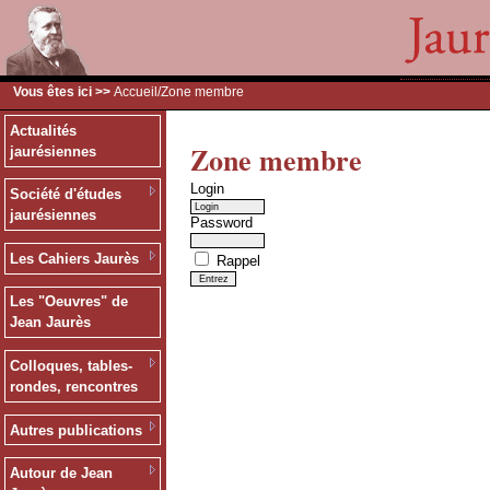
Vous êtes ici >>
Accueil
/Zone membre
Actualités
Zone membre
jaurésiennes
Login
Société d'études
jaurésiennes
Password
Les Cahiers Jaurès
Rappel
Les "Oeuvres" de
Jean Jaurès
Colloques, tables-
rondes, rencontres
Autres publications
Autour de Jean