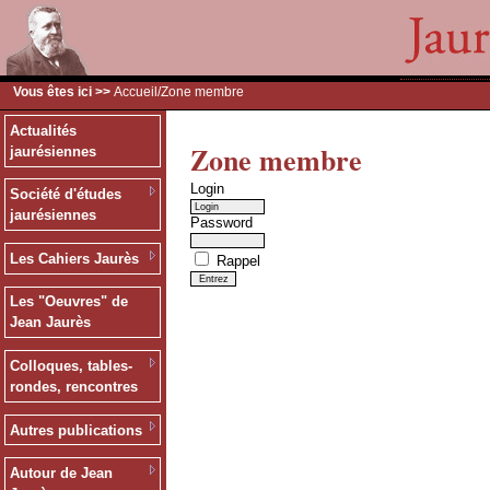
Vous êtes ici >>
Accueil
/Zone membre
Actualités
Zone membre
jaurésiennes
Login
Société d'études
jaurésiennes
Password
Les Cahiers Jaurès
Rappel
Les "Oeuvres" de
Jean Jaurès
Colloques, tables-
rondes, rencontres
Autres publications
Autour de Jean