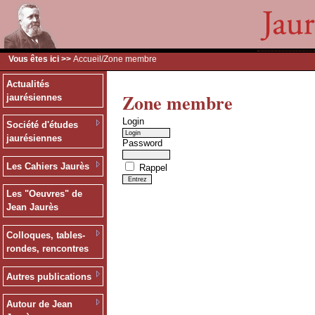
Vous êtes ici >>
Accueil
/Zone membre
Actualités
Zone membre
jaurésiennes
Login
Société d'études
jaurésiennes
Password
Les Cahiers Jaurès
Rappel
Les "Oeuvres" de
Jean Jaurès
Colloques, tables-
rondes, rencontres
Autres publications
Autour de Jean