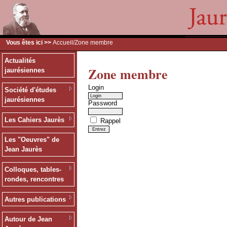
Vous êtes ici >>
Accueil
/Zone membre
Actualités
Zone membre
jaurésiennes
Login
Société d'études
jaurésiennes
Password
Les Cahiers Jaurès
Rappel
Les "Oeuvres" de
Jean Jaurès
Colloques, tables-
rondes, rencontres
Autres publications
Autour de Jean