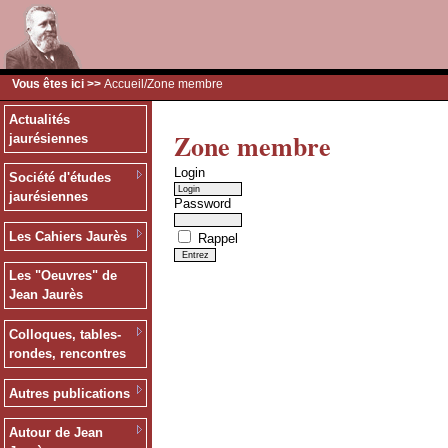
Vous êtes ici >>
Accueil
/Zone membre
Actualités
Zone membre
jaurésiennes
Login
Société d'études
jaurésiennes
Password
Les Cahiers Jaurès
Rappel
Les "Oeuvres" de
Jean Jaurès
Colloques, tables-
rondes, rencontres
Autres publications
Autour de Jean