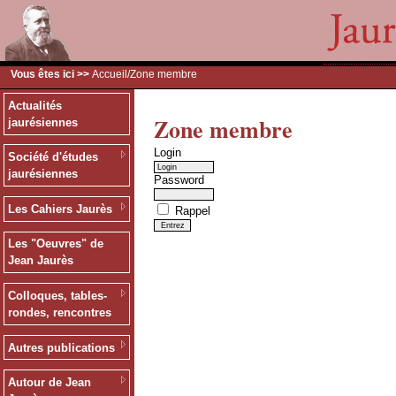
Vous êtes ici >>
Accueil
/Zone membre
Actualités
Zone membre
jaurésiennes
Login
Société d'études
jaurésiennes
Password
Les Cahiers Jaurès
Rappel
Les "Oeuvres" de
Jean Jaurès
Colloques, tables-
rondes, rencontres
Autres publications
Autour de Jean