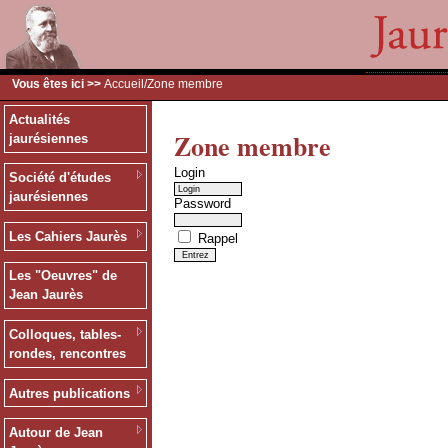
Vous êtes ici >>
Accueil
/Zone membre
Actualités
Zone membre
jaurésiennes
Login
Société d'études
jaurésiennes
Password
Les Cahiers Jaurès
Rappel
Les "Oeuvres" de
Jean Jaurès
Colloques, tables-
rondes, rencontres
Autres publications
Autour de Jean