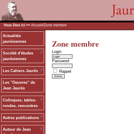
Vous êtes ici >>
Accueil
/Zone membre
Actualités
Zone membre
jaurésiennes
Login
Société d'études
jaurésiennes
Password
Les Cahiers Jaurès
Rappel
Les "Oeuvres" de
Jean Jaurès
Colloques, tables-
rondes, rencontres
Autres publications
Autour de Jean