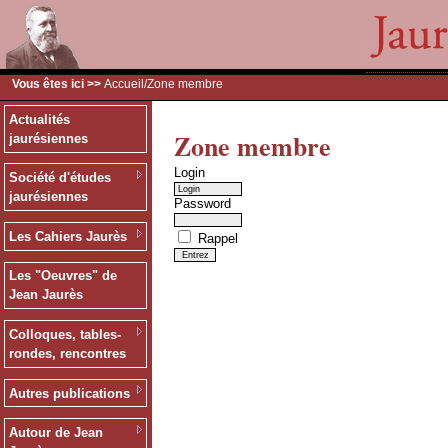
Vous êtes ici >>
Accueil
/Zone membre
Actualités
Zone membre
jaurésiennes
Login
Société d'études
jaurésiennes
Password
Les Cahiers Jaurès
Rappel
Les "Oeuvres" de
Jean Jaurès
Colloques, tables-
rondes, rencontres
Autres publications
Autour de Jean