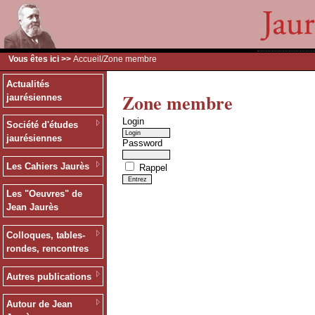
Vous êtes ici >>
Accueil
/Zone membre
Actualités
Zone membre
jaurésiennes
Login
Société d'études
jaurésiennes
Password
Les Cahiers Jaurès
Rappel
Les "Oeuvres" de
Jean Jaurès
Colloques, tables-
rondes, rencontres
Autres publications
Autour de Jean