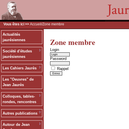
Vous êtes ici >>
Accueil
/Zone membre
Actualités
Zone membre
jaurésiennes
Login
Société d'études
jaurésiennes
Password
Les Cahiers Jaurès
Rappel
Les "Oeuvres" de
Jean Jaurès
Colloques, tables-
rondes, rencontres
Autres publications
Autour de Jean