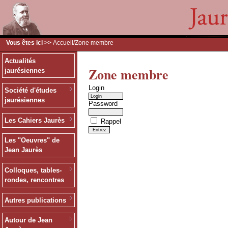
Vous êtes ici >>
Accueil
/Zone membre
Actualités
Zone membre
jaurésiennes
Login
Société d'études
jaurésiennes
Password
Les Cahiers Jaurès
Rappel
Les "Oeuvres" de
Jean Jaurès
Colloques, tables-
rondes, rencontres
Autres publications
Autour de Jean