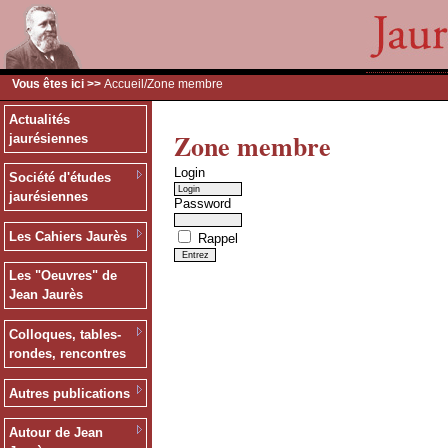
Vous êtes ici >>
Accueil
/Zone membre
Actualités
Zone membre
jaurésiennes
Login
Société d'études
jaurésiennes
Password
Les Cahiers Jaurès
Rappel
Les "Oeuvres" de
Jean Jaurès
Colloques, tables-
rondes, rencontres
Autres publications
Autour de Jean