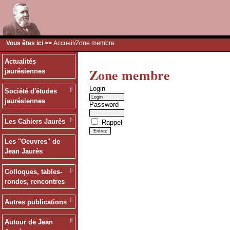
Vous êtes ici >>
Accueil
/Zone membre
Actualités
Zone membre
jaurésiennes
Login
Société d'études
jaurésiennes
Password
Les Cahiers Jaurès
Rappel
Les "Oeuvres" de
Jean Jaurès
Colloques, tables-
rondes, rencontres
Autres publications
Autour de Jean