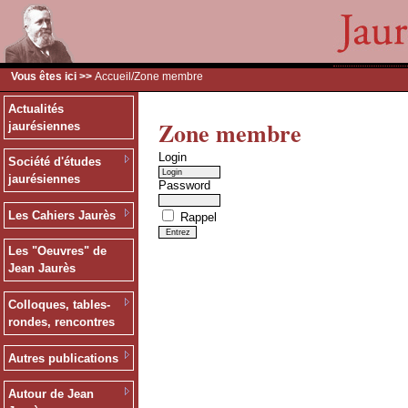
Vous êtes ici >>
Accueil
/Zone membre
Actualités
Zone membre
jaurésiennes
Login
Société d'études
jaurésiennes
Password
Les Cahiers Jaurès
Rappel
Les "Oeuvres" de
Jean Jaurès
Colloques, tables-
rondes, rencontres
Autres publications
Autour de Jean