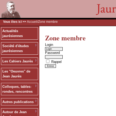
Vous êtes ici >>
Accueil
/Zone membre
Actualités
Zone membre
jaurésiennes
Login
Société d'études
jaurésiennes
Password
Les Cahiers Jaurès
Rappel
Les "Oeuvres" de
Jean Jaurès
Colloques, tables-
rondes, rencontres
Autres publications
Autour de Jean