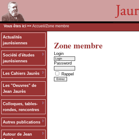
Vous êtes ici >>
Accueil
/Zone membre
Actualités
Zone membre
jaurésiennes
Login
Société d'études
jaurésiennes
Password
Les Cahiers Jaurès
Rappel
Les "Oeuvres" de
Jean Jaurès
Colloques, tables-
rondes, rencontres
Autres publications
Autour de Jean