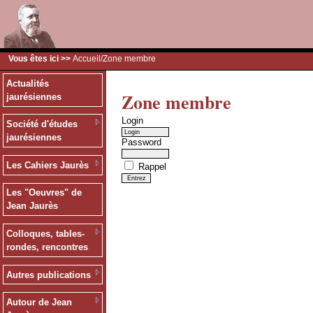
Vous êtes ici >>
Accueil
/Zone membre
Actualités
Zone membre
jaurésiennes
Login
Société d'études
jaurésiennes
Password
Les Cahiers Jaurès
Rappel
Les "Oeuvres" de
Jean Jaurès
Colloques, tables-
rondes, rencontres
Autres publications
Autour de Jean