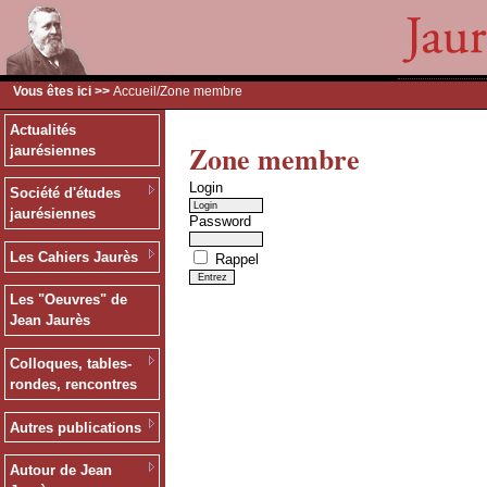
Vous êtes ici >>
Accueil
/Zone membre
Actualités
Zone membre
jaurésiennes
Login
Société d'études
jaurésiennes
Password
Les Cahiers Jaurès
Rappel
Les "Oeuvres" de
Jean Jaurès
Colloques, tables-
rondes, rencontres
Autres publications
Autour de Jean