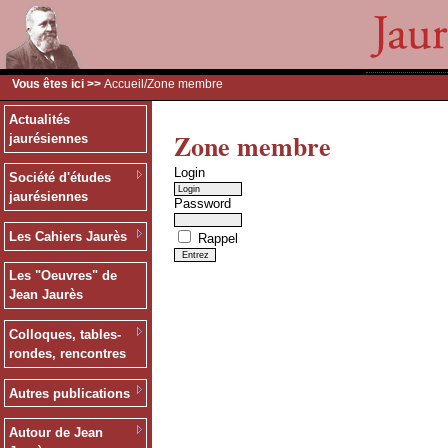
Vous êtes ici >>
Accueil
/Zone membre
Actualités
Zone membre
jaurésiennes
Login
Société d'études
jaurésiennes
Password
Les Cahiers Jaurès
Rappel
Les "Oeuvres" de
Jean Jaurès
Colloques, tables-
rondes, rencontres
Autres publications
Autour de Jean