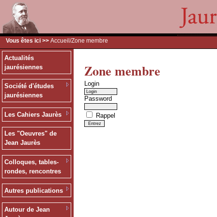
Vous êtes ici >>
Accueil
/Zone membre
Actualités
Zone membre
jaurésiennes
Login
Société d'études
jaurésiennes
Password
Les Cahiers Jaurès
Rappel
Les "Oeuvres" de
Jean Jaurès
Colloques, tables-
rondes, rencontres
Autres publications
Autour de Jean