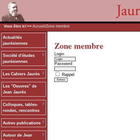
Vous êtes ici >>
Accueil
/Zone membre
Actualités
Zone membre
jaurésiennes
Login
Société d'études
jaurésiennes
Password
Les Cahiers Jaurès
Rappel
Les "Oeuvres" de
Jean Jaurès
Colloques, tables-
rondes, rencontres
Autres publications
Autour de Jean