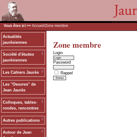
Vous êtes ici >>
Accueil
/Zone membre
Actualités
Zone membre
jaurésiennes
Login
Société d'études
jaurésiennes
Password
Les Cahiers Jaurès
Rappel
Les "Oeuvres" de
Jean Jaurès
Colloques, tables-
rondes, rencontres
Autres publications
Autour de Jean