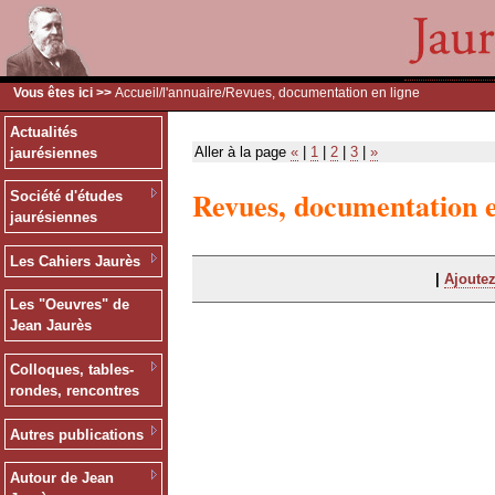
Vous êtes ici >>
Accueil
/
l'annuaire
/Revues, documentation en ligne
Actualités
Aller à la page
«
|
1
|
2
|
3
|
»
jaurésiennes
Revues, documentation e
Société d'études
jaurésiennes
Les Cahiers Jaurès
|
Ajoutez
Les "Oeuvres" de
Jean Jaurès
Colloques, tables-
rondes, rencontres
Autres publications
Autour de Jean