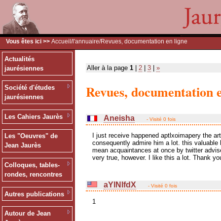
Vous êtes ici >>
Accueil
/
l'annuaire
/Revues, documentation en ligne
Actualités
Aller à la page
1
|
2
|
3
|
»
jaurésiennes
Revues, documentation e
Société d'études
jaurésiennes
Les Cahiers Jaurès
Aneisha
- Visité 0 fois
I just receive happened aptlxoimapery the art
Les "Oeuvres" de
consequently admire him a lot. this valuable 
Jean Jaurès
mean acquaintances at once by twitter advise
very true, however. I like this a lot. Thank y
Colloques, tables-
rondes, rencontres
aYlNlfdX
- Visité 0 fois
Autres publications
1
Autour de Jean