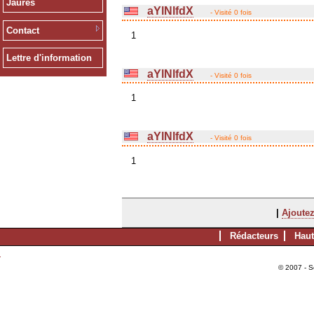
Jaurès
aYlNlfdX
- Visité 0 fois
Contact
1
Lettre d'information
aYlNlfdX
- Visité 0 fois
1
aYlNlfdX
- Visité 0 fois
1
|
Ajoutez
Rédacteurs
Haut
© 2007 - S