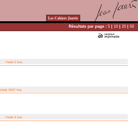
Les Cahiers Jaurès
Résultats par page :
5
|
10
|
20
|
50
- Visité 0 fois
 Visité 3937 fois
- Visité 0 fois