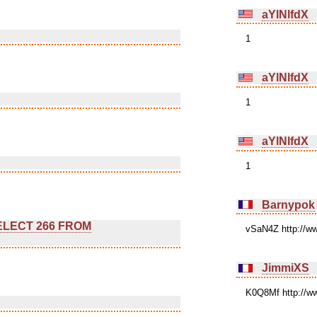
aYlNlfdX
1
aYlNlfdX
1
aYlNlfdX
1
Barnypok
SELECT 266 FROM
vSaN4Z http://
JimmiXS
K0Q8Mf http://