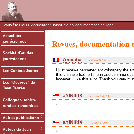
Vous êtes ici >>
Accueil
/
l'annuaire
/Revues, documentation en ligne
Actualités
Revues, documentation e
jaurésiennes
Société d'études
jaurésiennes
Aneisha
- Visité 0 fois
I just receive happened aptlxoimapery the ar
Les Cahiers Jaurès
this valuable has to I mean acquaintances at 
however. I like this a lot. Thank you very mu
Les "Oeuvres" de
Jean Jaurès
aYlNlfdX
- Visité 3907 fois
Colloques, tables-
rondes, rencontres
1
Autres publications
aYlNlfdX
- Visité 0 fois
Autour de Jean
1