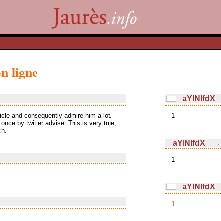
n ligne
aYlNlfdX
ticle and consequently admire him a lot.
1
once by twitter advise. This is very true,
ch.
aYlNlfdX
-
1
aYlNlfdX
1