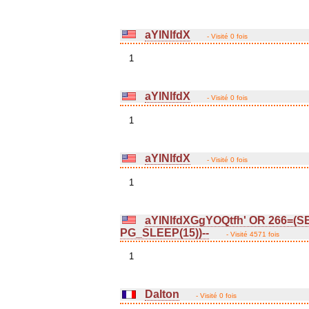
aYlNlfdX
- Visité 0 fois
1
aYlNlfdX
- Visité 0 fois
1
aYlNlfdX
- Visité 0 fois
1
aYlNlfdXGgYOQtfh' OR 266=(
PG_SLEEP(15))--
- Visité 4571 fois
1
Dalton
- Visité 0 fois