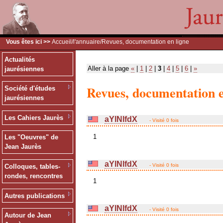
Vous êtes ici >>
Accueil
/
l'annuaire
/Revues, documentation en ligne
Actualités
Aller à la page
«
|
1
|
2
|
3
|
4
|
5
|
6
|
»
jaurésiennes
Revues, documentation e
Société d'études
jaurésiennes
Les Cahiers Jaurès
aYlNlfdX
- Visité 0 fois
1
Les "Oeuvres" de
Jean Jaurès
aYlNlfdX
- Visité 0 fois
Colloques, tables-
rondes, rencontres
1
Autres publications
aYlNlfdX
- Visité 0 fois
Autour de Jean