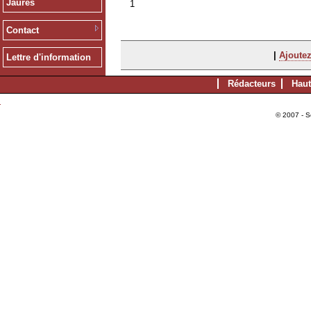
Jaurès
1
Contact
|
Ajoutez
Lettre d'information
Rédacteurs
Haut
© 2007 - S