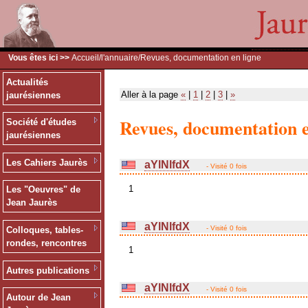
Vous êtes ici >>
Accueil
/
l'annuaire
/Revues, documentation en ligne
Actualités
Aller à la page
«
|
1
|
2
|
3
|
»
jaurésiennes
Revues, documentation e
Société d'études
jaurésiennes
Les Cahiers Jaurès
aYlNlfdX
- Visité 0 fois
1
Les "Oeuvres" de
Jean Jaurès
aYlNlfdX
- Visité 0 fois
Colloques, tables-
rondes, rencontres
1
Autres publications
aYlNlfdX
- Visité 0 fois
Autour de Jean