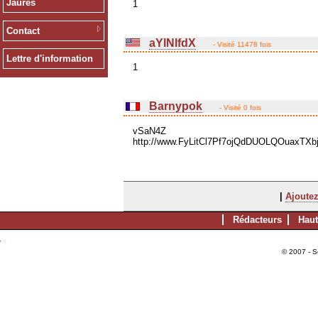
Jaurès
1
Contact
aYlNlfdX
- Visité 11478 fois
Lettre d'information
1
Barnypok
- Visité 0 fois
vSaN4Z
http://www.FyLitCl7Pf7ojQdDUOLQOuaxTXb
|
Ajoutez
Rédacteurs
Haut
© 2007 - S