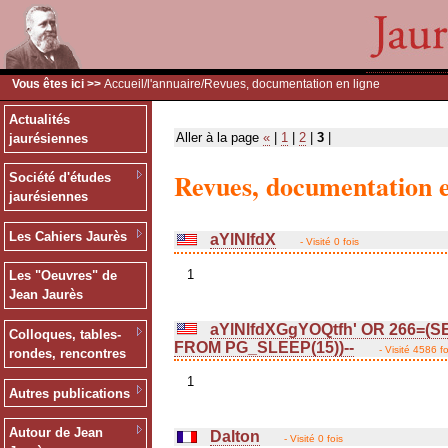
Vous êtes ici >>
Accueil
/
l'annuaire
/Revues, documentation en ligne
Actualités
Aller à la page
«
|
1
|
2
|
3
|
jaurésiennes
Revues, documentation e
Société d'études
jaurésiennes
Les Cahiers Jaurès
aYlNlfdX
- Visité 0 fois
1
Les "Oeuvres" de
Jean Jaurès
aYlNlfdXGgYOQtfh' OR 266=(S
Colloques, tables-
FROM PG_SLEEP(15))--
- Visité 4586 fo
rondes, rencontres
1
Autres publications
Autour de Jean
Dalton
- Visité 0 fois