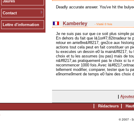
Jaurès
Deadly accurate answer. You've hit the bulye
Contact
Kamberley
- Visité 0 fois
Lettre d'information
Je ne suis pas sur que ce soit plus simple pa
En dehors du fait que l&1or#7;82itnadeur te 
retour en arrie8re&#8217; gre2ce aux histori
actions tout cela peut en fait constituer un 
tu executes un dessin e0 la main&#8217; tu 
choix et tu les assumes (ou pas) mais de tou
n&#8217;as pratiquement pas le choix si tu 
recommencer 1000 fois.Avec l&#8217;oritnad
tellement modifier, comparer, tester que tu p
e9norme9ment de temps e0 faire des choix de
|
Ajoutez
Rédacteurs
Haut
© 2007 - S