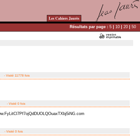
Les Cahiers Jaurès
Résultats par page :
5
|
10
|
20
|
50
- Visité 11778 fois
- Visité 0 fois
www.FyLitCl7Pf7ojQdDUOLQOuaxTXbj5iNG.com
- Visité 0 fois