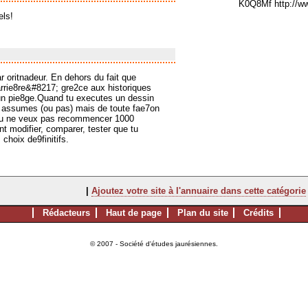
K0Q8Mf http://
els!
r oritnadeur. En dehors du fait que
arrie8re&#8217; gre2ce aux historiques
r un pie8ge.Quand tu executes un dessin
es assumes (ou pas) mais de toute fae7on
 tu ne veux pas recommencer 1000
t modifier, comparer, tester que tu
hoix de9finitifs.
|
Ajoutez votre site à l'annuaire dans cette catégorie
Rédacteurs
Haut de page
Plan du site
Crédits
© 2007 - Société d'études jaurésiennes.