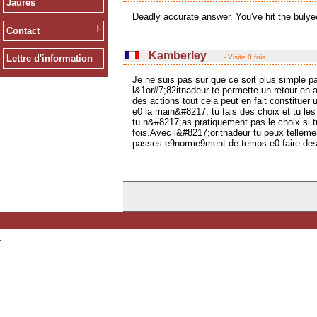
Jaurès
Deadly accurate answer. You've hit the bulye
Contact
Kamberley
- Visité 0 fois
Lettre d'information
Je ne suis pas sur que ce soit plus simple pa
l&1or#7;82itnadeur te permette un retour en 
des actions tout cela peut en fait constitue
e0 la main&#8217; tu fais des choix et tu l
tu n&#8217;as pratiquement pas le choix si
fois.Avec l&#8217;oritnadeur tu peux tellemen
passes e9norme9ment de temps e0 faire des c