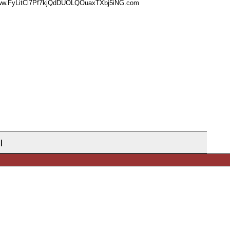
www.FyLitCl7Pf7kjQdDUOLQOuaxTXbj5iNG.com
|