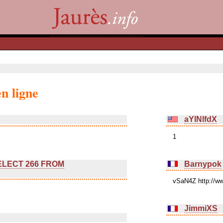
n ligne
aYlNlfdX
1
SELECT 266 FROM
Barnypok
vSaN4Z http://
JimmiXS