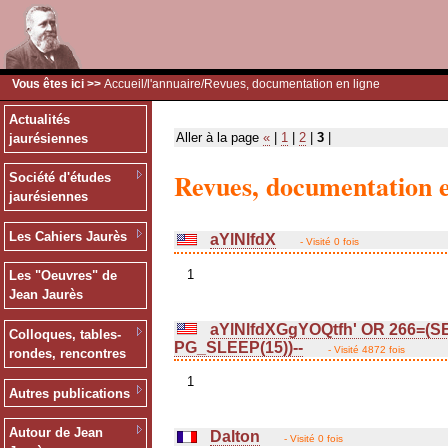
Vous êtes ici >>
Accueil
/
l'annuaire
/Revues, documentation en ligne
Actualités
Aller à la page
«
|
1
|
2
|
3
|
jaurésiennes
Revues, documentation e
Société d'études
jaurésiennes
Les Cahiers Jaurès
aYlNlfdX
- Visité 0 fois
1
Les "Oeuvres" de
Jean Jaurès
aYlNlfdXGgYOQtfh' OR 266=(
Colloques, tables-
PG_SLEEP(15))--
- Visité 4872 fois
rondes, rencontres
1
Autres publications
Autour de Jean
Dalton
- Visité 0 fois