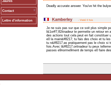
Jaurès
Deadly accurate answer. You've hit the bulye
Contact
Kamberley
- Visité 0 fois
Lettre d'information
Je ne suis pas sur que ce soit plus simple pa
l&1or#7;82itnadeur te permette un retour en 
des actions tout cela peut en fait constitue
e0 la main&#8217; tu fais des choix et tu l
tu n&#8217;as pratiquement pas le choix si
fois.Avec l&#8217;oritnadeur tu peux tellemen
passes e9norme9ment de temps e0 faire des c