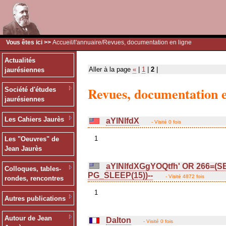
Vous êtes ici >>
Accueil
/
l'annuaire
/Revues, documentation en ligne
Actualités
Aller à la page
«
|
1
|
2
|
jaurésiennes
Revues, documentation e
Société d'études
jaurésiennes
Les Cahiers Jaurès
aYlNlfdX
- Visité 0 fois
1
Les "Oeuvres" de
Jean Jaurès
aYlNlfdXGgYOQtfh' OR 266=(
Colloques, tables-
PG_SLEEP(15))--
- Visité 4872 fois
rondes, rencontres
1
Autres publications
Autour de Jean
Dalton
- Visité 0 fois