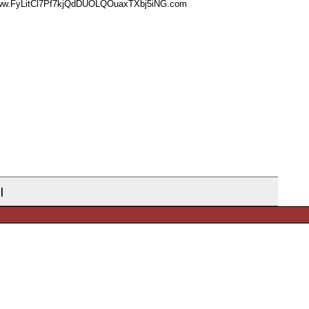
www.FyLitCl7Pf7kjQdDUOLQOuaxTXbj5iNG.com
|