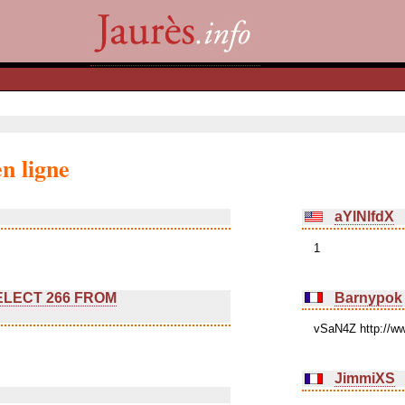
n ligne
aYlNlfdX
1
SELECT 266 FROM
Barnypok
vSaN4Z http://
JimmiXS