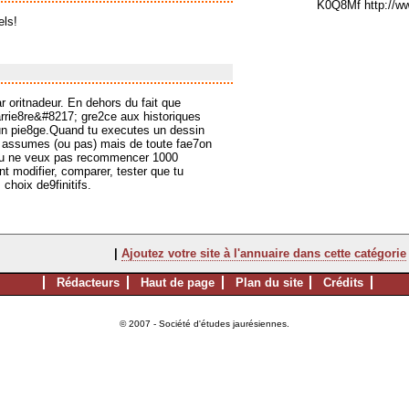
K0Q8Mf http://
els!
r oritnadeur. En dehors du fait que
arrie8re&#8217; gre2ce aux historiques
r un pie8ge.Quand tu executes un dessin
es assumes (ou pas) mais de toute fae7on
 tu ne veux pas recommencer 1000
t modifier, comparer, tester que tu
hoix de9finitifs.
|
Ajoutez votre site à l'annuaire dans cette catégorie
Rédacteurs
Haut de page
Plan du site
Crédits
© 2007 - Société d'études jaurésiennes.