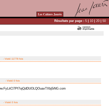
Les Cahiers Jaurès
Résultats par page :
5
|
10
|
20
|
50
- Visité 11778 fois
- Visité 0 fois
www.FyLitCl7Pf7ojQdDUOLQOuaxTXbj5iNG.com
- Visité 0 fois