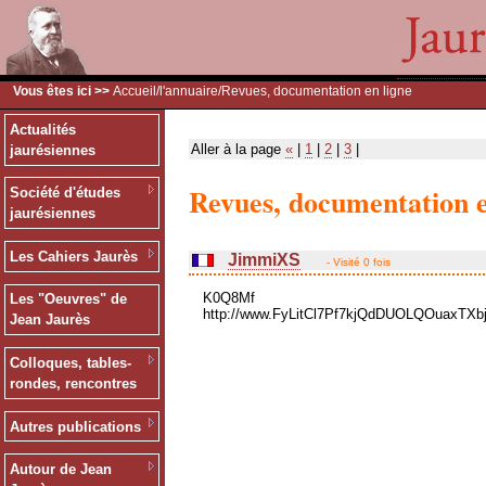
Vous êtes ici >>
Accueil
/
l'annuaire
/Revues, documentation en ligne
Actualités
Aller à la page
«
|
1
|
2
|
3
|
jaurésiennes
Revues, documentation e
Société d'études
jaurésiennes
Les Cahiers Jaurès
JimmiXS
- Visité 0 fois
K0Q8Mf
Les "Oeuvres" de
http://www.FyLitCl7Pf7kjQdDUOLQOuaxTXb
Jean Jaurès
Colloques, tables-
rondes, rencontres
Autres publications
Autour de Jean