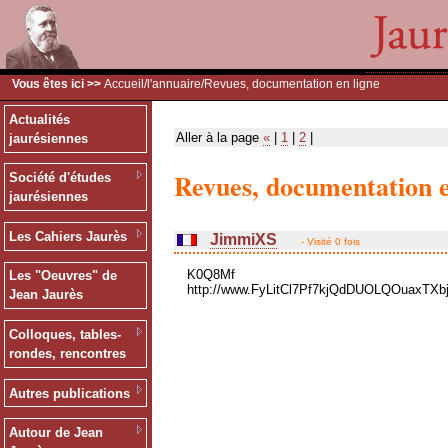
Vous êtes ici >>
Accueil
/
l'annuaire
/Revues, documentation en ligne
Actualités
Aller à la page
«
|
1
|
2
|
jaurésiennes
Revues, documentation e
Société d'études
jaurésiennes
Les Cahiers Jaurès
JimmiXS
- Visité 0 fois
K0Q8Mf
Les "Oeuvres" de
http://www.FyLitCl7Pf7kjQdDUOLQOuaxTXb
Jean Jaurès
Colloques, tables-
rondes, rencontres
Autres publications
Autour de Jean