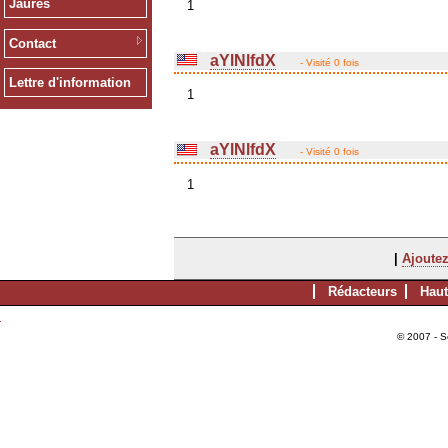
Jaurès
1
Contact
aYlNlfdX
- Visité 0 fois
Lettre d'information
1
aYlNlfdX
- Visité 0 fois
1
|
Ajoutez
Rédacteurs
Haut
© 2007 - S