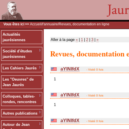
Vous êtes ici >>
Accueil
/
l'annuaire
/Revues, documentation en ligne
Actualités
Aller à la page
«
|
1
|
2
|
3
|
»
jaurésiennes
Revues, documentation e
Société d'études
jaurésiennes
Les Cahiers Jaurès
aYlNlfdX
- Visité 0 fois
1
Les "Oeuvres" de
Jean Jaurès
aYlNlfdX
- Visité 0 fois
Colloques, tables-
rondes, rencontres
1
Autres publications
aYlNlfdX
- Visité 0 fois
Autour de Jean