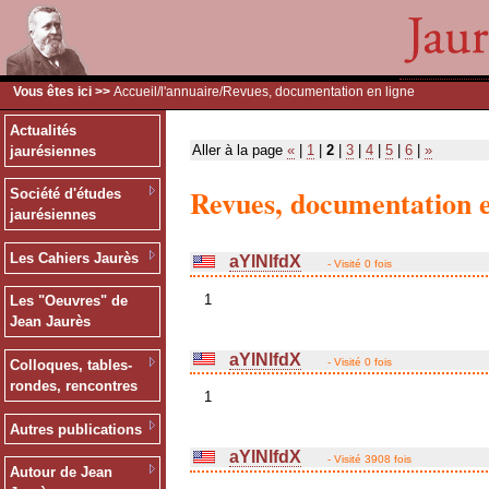
Vous êtes ici >>
Accueil
/
l'annuaire
/Revues, documentation en ligne
Actualités
Aller à la page
«
|
1
|
2
|
3
|
4
|
5
|
6
|
»
jaurésiennes
Revues, documentation e
Société d'études
jaurésiennes
Les Cahiers Jaurès
aYlNlfdX
- Visité 0 fois
1
Les "Oeuvres" de
Jean Jaurès
aYlNlfdX
- Visité 0 fois
Colloques, tables-
rondes, rencontres
1
Autres publications
aYlNlfdX
- Visité 3908 fois
Autour de Jean