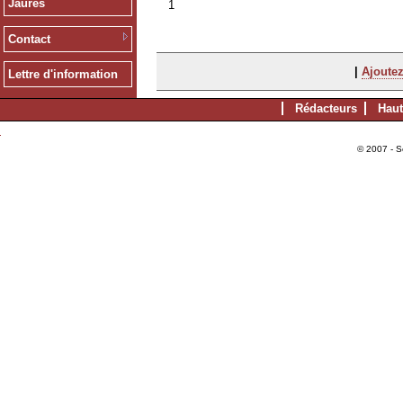
Jaurès
1
Contact
|
Ajoutez
Lettre d'information
Rédacteurs
Haut
© 2007 - S