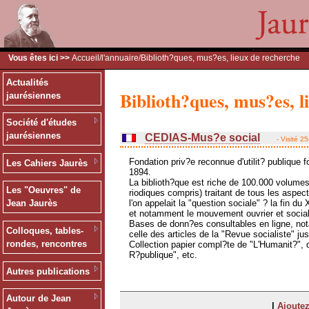
Vous êtes ici >>
Accueil
/
l'annuaire
/Biblioth?ques, mus?es, lieux de recherche
Actualités
Biblioth?ques, mus?es, l
jaurésiennes
Société d'études
jaurésiennes
CEDIAS-Mus?e social
- Visité 2
Fondation priv?e reconnue d'utilit? publique 
Les Cahiers Jaurès
1894.
La biblioth?que est riche de 100.000 volumes
Les "Oeuvres" de
riodiques compris) traitant de tous les aspec
l'on appelait la "question sociale" ? la fin du 
Jean Jaurès
et notamment le mouvement ouvrier et social
Bases de donn?es consultables en ligne, n
Colloques, tables-
celle des articles de la "Revue socialiste" ju
rondes, rencontres
Collection papier compl?te de "L'Humanit?", 
R?publique", etc.
Autres publications
Autour de Jean
|
Ajoutez