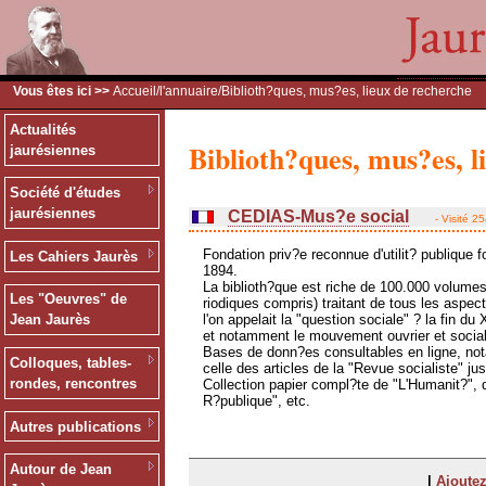
Vous êtes ici >>
Accueil
/
l'annuaire
/Biblioth?ques, mus?es, lieux de recherche
Actualités
Biblioth?ques, mus?es, l
jaurésiennes
Société d'études
jaurésiennes
CEDIAS-Mus?e social
- Visité 2
Fondation priv?e reconnue d'utilit? publique 
Les Cahiers Jaurès
1894.
La biblioth?que est riche de 100.000 volumes
Les "Oeuvres" de
riodiques compris) traitant de tous les aspec
l'on appelait la "question sociale" ? la fin du 
Jean Jaurès
et notamment le mouvement ouvrier et social
Bases de donn?es consultables en ligne, n
Colloques, tables-
celle des articles de la "Revue socialiste" ju
rondes, rencontres
Collection papier compl?te de "L'Humanit?", 
R?publique", etc.
Autres publications
Autour de Jean
|
Ajoutez