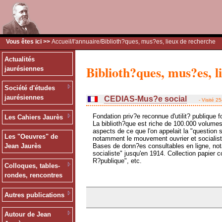
Vous êtes ici >>
Accueil
/
l'annuaire
/Biblioth?ques, mus?es, lieux de recherche
Actualités
Biblioth?ques, mus?es, l
jaurésiennes
Société d'études
jaurésiennes
CEDIAS-Mus?e social
- Visité 2
Fondation priv?e reconnue d'utilit? publique 
Les Cahiers Jaurès
La biblioth?que est riche de 100.000 volumes 
aspects de ce que l'on appelait la "question s
Les "Oeuvres" de
notamment le mouvement ouvrier et socialist
Bases de donn?es consultables en ligne, not
Jean Jaurès
socialiste" jusqu'en 1914. Collection papier 
R?publique", etc.
Colloques, tables-
rondes, rencontres
Autres publications
Autour de Jean