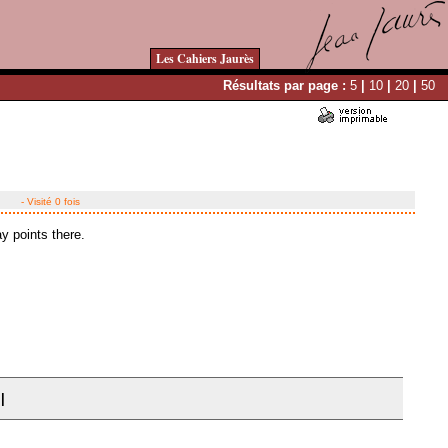
Les Cahiers Jaurès
Résultats par page :
5
|
10
|
20
|
50
- Visité 0 fois
y points there.
|