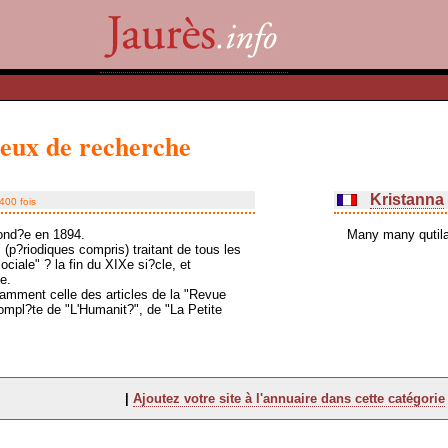
ieux de recherche
Kristanna
5400 fois
fond?e en 1894.
Many many qutila
(p?riodiques compris) traitant de tous les
ociale" ? la fin du XIXe si?cle, et
e.
amment celle des articles de la "Revue
compl?te de "L'Humanit?", de "La Petite
|
Ajoutez votre site à l'annuaire dans cette catégorie