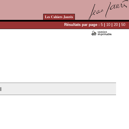
Les Cahiers Jaurès
Résultats par page :
5
|
10
|
20
|
50
|