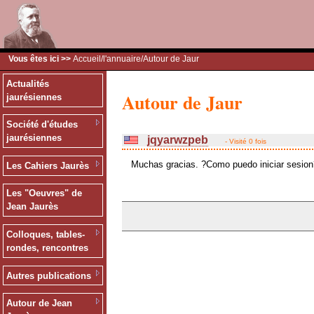
Vous êtes ici >>
Accueil
/
l'annuaire
/Autour de Jaur
Actualités
Autour de Jaur
jaurésiennes
Société d'études
jaurésiennes
jqyarwzpeb
- Visité 0 fois
Muchas gracias. ?Como puedo iniciar sesion
Les Cahiers Jaurès
Les "Oeuvres" de
Jean Jaurès
Colloques, tables-
rondes, rencontres
Autres publications
Autour de Jean