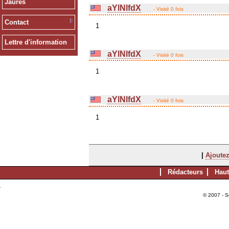
Jaurès
aYlNlfdX
- Visité 0 fois
Contact
1
Lettre d'information
aYlNlfdX
- Visité 0 fois
1
aYlNlfdX
- Visité 0 fois
1
|
Ajoutez
Rédacteurs
Haut
© 2007 - S