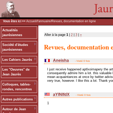
Vous êtes ici >>
Accueil
/
l'annuaire
/Revues, documentation en ligne
Actualités
Aller à la page
1
|
2
|
3
|
»
jaurésiennes
Revues, documentation e
Société d'études
jaurésiennes
Les Cahiers Jaurès
Aneisha
- Visité 0 fois
I just receive happened aptlxoimapery the art
Les "Oeuvres" de
consequently admire him a lot. this valuable 
Jean Jaurès
mean acquaintances at once by twitter advise
very true, however. I like this a lot. Thank y
Colloques, tables-
rondes, rencontres
aYlNlfdX
- Visité 0 fois
Autres publications
1
Autour de Jean