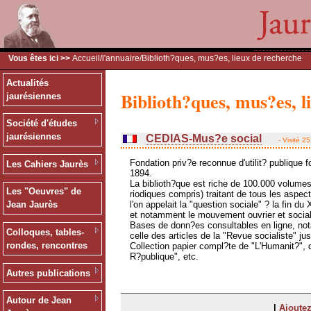
Vous êtes ici >>
Accueil
/
l'annuaire
/Biblioth?ques, mus?es, lieux de recherche
Actualités
Biblioth?ques, mus?es, l
jaurésiennes
Société d'études
jaurésiennes
CEDIAS-Mus?e social
- Visité 2
Fondation priv?e reconnue d'utilit? publique 
Les Cahiers Jaurès
1894.
La biblioth?que est riche de 100.000 volumes
Les "Oeuvres" de
riodiques compris) traitant de tous les aspec
l'on appelait la "question sociale" ? la fin du 
Jean Jaurès
et notamment le mouvement ouvrier et social
Bases de donn?es consultables en ligne, n
Colloques, tables-
celle des articles de la "Revue socialiste" ju
rondes, rencontres
Collection papier compl?te de "L'Humanit?", 
R?publique", etc.
Autres publications
Autour de Jean
|
Ajoutez