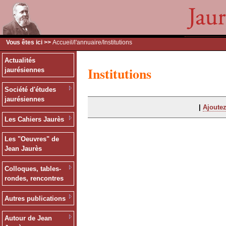
Vous êtes ici >>
Accueil
/
l'annuaire
/Institutions
Actualités
Institutions
jaurésiennes
Société d'études
jaurésiennes
|
Ajoutez
Les Cahiers Jaurès
Les "Oeuvres" de
Jean Jaurès
Colloques, tables-
rondes, rencontres
Autres publications
Autour de Jean