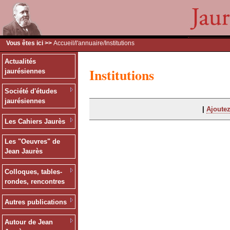
Vous êtes ici >>
Accueil
/
l'annuaire
/Institutions
Actualités
Institutions
jaurésiennes
Société d'études
jaurésiennes
|
Ajoutez
Les Cahiers Jaurès
Les "Oeuvres" de
Jean Jaurès
Colloques, tables-
rondes, rencontres
Autres publications
Autour de Jean